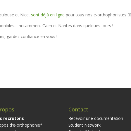
oulouse et Nice,
sont déjà en ligne
pour tous nos e-orthophonistes 👌
sponibles… notamment Caen et Nantes dans quelques jours !
rs, gardez confiance en vous !
ropos
Contact
s recrutons
Recevoir une documentation
opos d'e-orthophonie*
Student Network