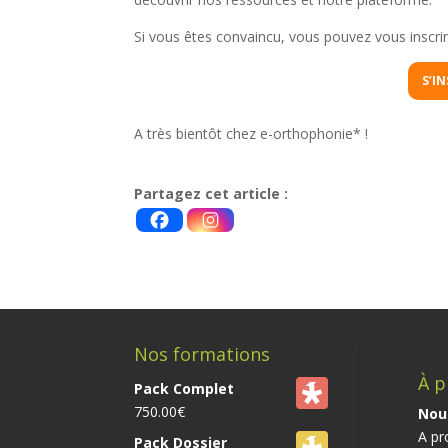
Si vous êtes convaincu, vous pouvez vous inscrire 
S’I
A très bientôt chez e-orthophonie* !
Partagez cet article :
Nos formations
À p
Pack Complet
750.00
€
Nou
A pr
Pack Dossier