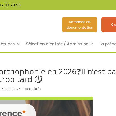
77 37 79 98
Demande de
Co
documentation
s études
Sélection d’entrée / Admission
La prép
’orthophonie en 2026❓Il n’est p
trop tard ⏱️.
5 Déc 2025
|
Actualités