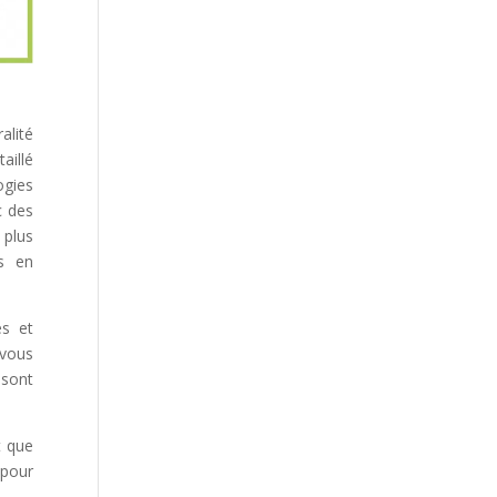
alité
aillé
ogies
c des
 plus
rs en
és et
 vous
 sont
t que
 pour