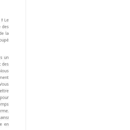
 !
Le
e des
de la
coupé
ns un
c des
 Nous
ement
 Vous
ettre
 pour
temps
orme.
ainsi
ce en