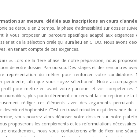
mation sur mesure, dédiée aux inscriptions en cours d’année
ie se déroule en 2 temps, la phase d’admissibilité sur dossier suivi
nt à vous proposer un parcours spécifique adapté aux exigences 
ssier et de la sélection orale qui aura lieu en CFUO. Nous avons dé
ves, en tenant compte de ces exigences.
ier »
. Lors de la 1ère phase de notre préparation, nous proposo
ion de votre dossier Parcoursup. Des stages et des rencontres ave
otre représentation du métier pour renforcer votre candidature.
on pertinente, afin que vous soyez sélectionné. Notre accompagn
re profil pour mettre en avant votre parcours et vos compétences.
tournables, plus particulièrement concernant la conception de la l
gneusement rédiger ces éléments avec des arguments percutants
ir devenir orthophoniste. C’est un travail minutieux qui demande du 
rminé, vous pourrez alors déposer votre dossier sur notre platef
vous proposerons les compléments et les reformulations nécessaires 
notre encadrement, nous vous contacterons afin de fixer une séan