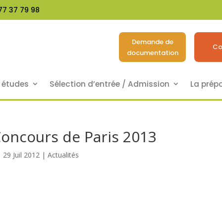
77 37 79 98
Demande de
Co
documentation
s études
Sélection d’entrée / Admission
La prép
oncours de Paris 2013
29 Juil 2012
|
Actualités