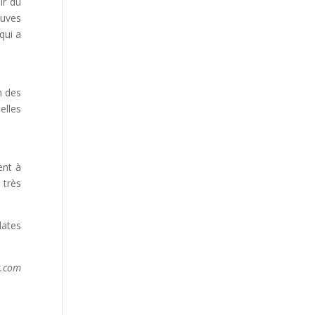
ir du
uves
qui a
n des
elles
ent à
 très
dates
g.com