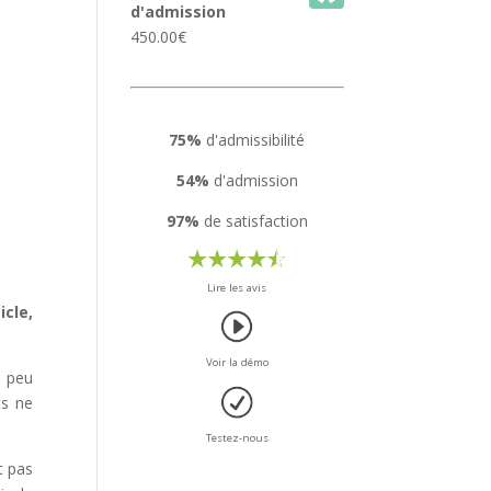
d'admission
450.00
€
75%
d'admissibilité
54%
d'admission
97%
de satisfaction
Lire les avis
icle,
Voir la démo
n peu
ts ne
Testez-nous
t pas