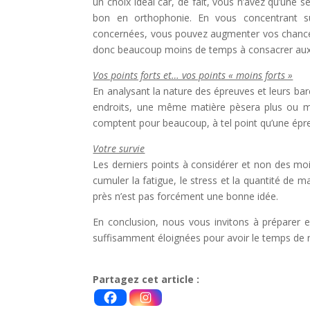
un choix idéal car, de fait, vous n’avez qu’une seu
bon en orthophonie. En vous concentrant s
concernées, vous pouvez augmenter vos chances d
donc beaucoup moins de temps à consacrer aux s
Vos points forts et… vos points « moins forts »
En analysant la nature des épreuves et leurs ba
endroits, une même matière pèsera plus ou mo
comptent pour beaucoup, à tel point qu’une épreu
Votre survie
Les derniers points à considérer et non des moi
cumuler la fatigue, le stress et la quantité de m
près n’est pas forcément une bonne idée.
En conclusion, nous vous invitons à préparer 
suffisamment éloignées pour avoir le temps de r
Partagez cet article :