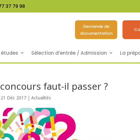
77 37 79 98
Demande de
Co
documentation
s études
Sélection d’entrée / Admission
La prép
oncours faut-il passer ?
21 Déc 2017
|
Actualités