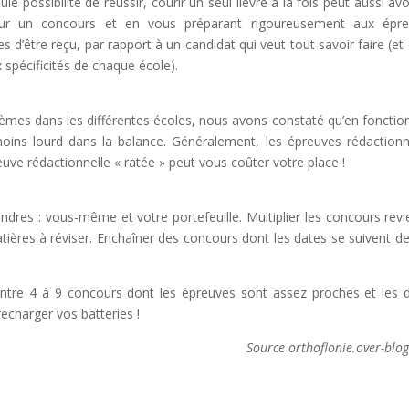
le possibilité de réussir, courir un seul lièvre à la fois peut aussi avo
ur un concours et en vous préparant rigoureusement aux épre
’être reçu, par rapport à un candidat qui veut tout savoir faire (et 
pécificités de chaque école).
rèmes dans les différentes écoles, nous avons constaté qu’en fonctio
ins lourd dans la balance. Généralement, les épreuves rédactionn
ve rédactionnelle « ratée » peut vous coûter votre place !
ndres : vous-même et votre portefeuille. Multiplier les concours revi
atières à réviser. Enchaîner des concours dont les dates se suivent de
entre 4 à 9 concours dont les épreuves sont assez proches et les 
echarger vos batteries !
Source orthoflonie.over-blo