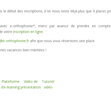
le début des inscriptions, il ne nous reste déjà plus que 9 places po
s avec e-orthophonie*, merci par avance de prendre en compte
de votre
inscription en ligne
.
@e-orthophonie.fr
afin que nous vous réservions une place.
nes vacances bien méritées !
Plateforme
Vidéo de
Tutoriel
k
d’e-learning
présentation
vidéo