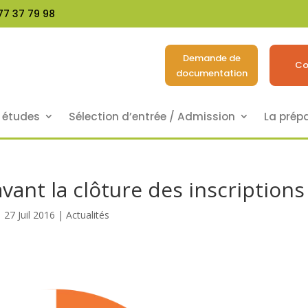
77 37 79 98
Demande de
Co
documentation
s études
Sélection d’entrée / Admission
La prép
vant la clôture des inscriptions
27 Juil 2016
|
Actualités