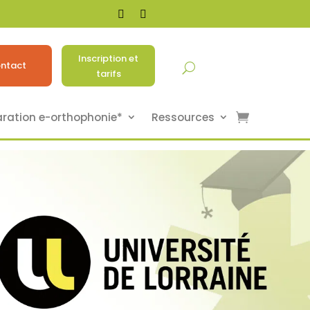
Inscription et
ntact
tarifs
aration e-orthophonie*
Ressources