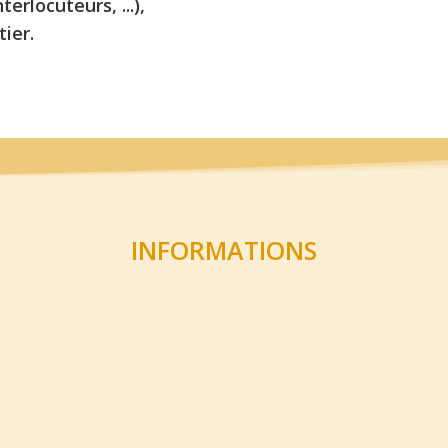
erlocuteurs, ...),
tier.
INFORMATIONS
Frais / Coût
Frais de dossier : 80€
 45
Frais de dossier pour les
étudiants boursiers : 0€
43
Frais de scolarité par