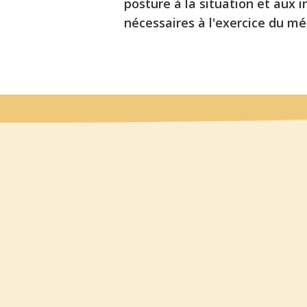
posture à la situation et aux int
nécessaires à l'exercice du mé
Chiffres clés
Nombre de places
proposées en 2026 :
Nombre de places
proposées en 2025 : 