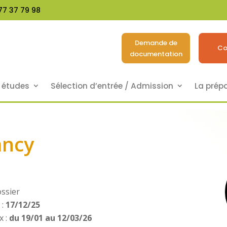
77 37 79 98
Demande de
Co
documentation
s études
Sélection d’entrée / Admission
La prép
ncy
ossier
) :
17/12/25
x :
du 19/01 au 12/03/26