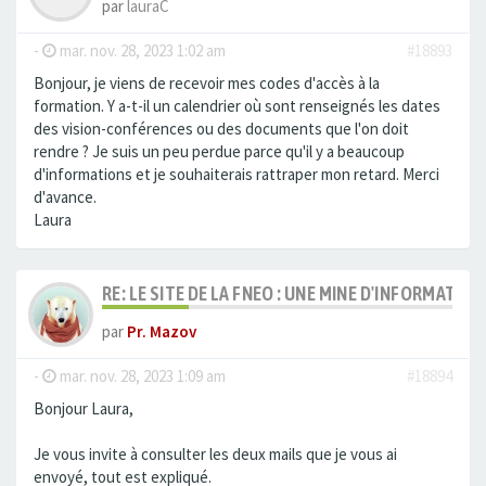
par
lauraC
-
mar. nov. 28, 2023 1:02 am
#18893
Bonjour, je viens de recevoir mes codes d'accès à la
formation. Y a-t-il un calendrier où sont renseignés les dates
des vision-conférences ou des documents que l'on doit
rendre ? Je suis un peu perdue parce qu'il y a beaucoup
d'informations et je souhaiterais rattraper mon retard. Merci
d'avance.
Laura
RE: LE SITE DE LA FNEO : UNE MINE D'INFORMATIO
par
Pr. Mazov
-
mar. nov. 28, 2023 1:09 am
#18894
Bonjour Laura,
Je vous invite à consulter les deux mails que je vous ai
envoyé, tout est expliqué.