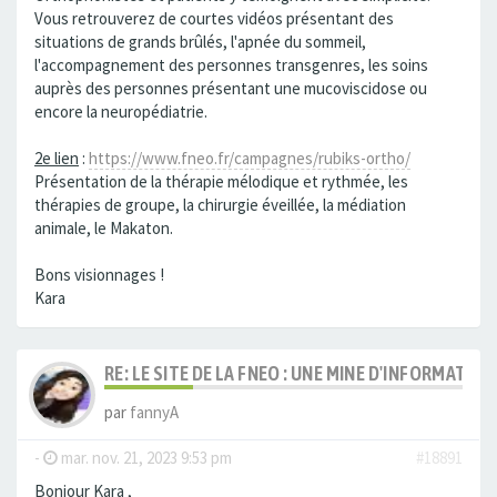
Vous retrouverez de courtes vidéos présentant des
situations de grands brûlés, l'apnée du sommeil,
l'accompagnement des personnes transgenres, les soins
auprès des personnes présentant une mucoviscidose ou
encore la neuropédiatrie.
2e lien
:
https://www.fneo.fr/campagnes/rubiks-ortho/
Présentation de la thérapie mélodique et rythmée, les
thérapies de groupe, la chirurgie éveillée, la médiation
animale, le Makaton.
Bons visionnages !
Kara
RE: LE SITE DE LA FNEO : UNE MINE D'INFORMATIO
par
fannyA
-
mar. nov. 21, 2023 9:53 pm
#18891
Bonjour Kara ,