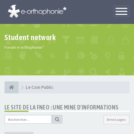
Toggle
Navigatio
Student network
Forum e-orthophonie*
Le Coin Public
LE SITE DE LA FNEO : UNE MINE D'INFORMATIONS
8 messages