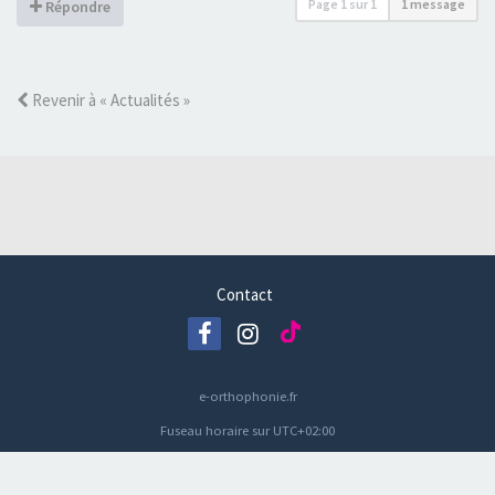
Page
1
sur
1
1 message
Répondre
Revenir à « Actualités »
Contact
e-orthophonie.fr
Fuseau horaire sur
UTC+02:00