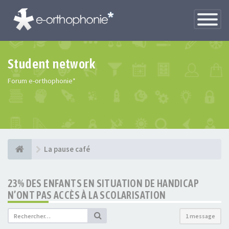
Toggle
Navigatio
Student network
Forum e-orthophonie*
La pause café
23% DES ENFANTS EN SITUATION DE HANDICAP
N’ONT PAS ACCÈS À LA SCOLARISATION
1 message