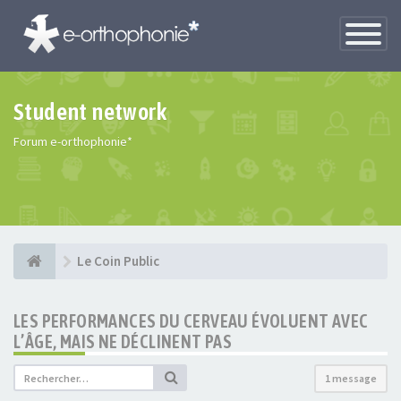
Toggle
Navigatio
Student network
Forum e-orthophonie*
Le Coin Public
LES PERFORMANCES DU CERVEAU ÉVOLUENT AVEC
L’ÂGE, MAIS NE DÉCLINENT PAS
1 message