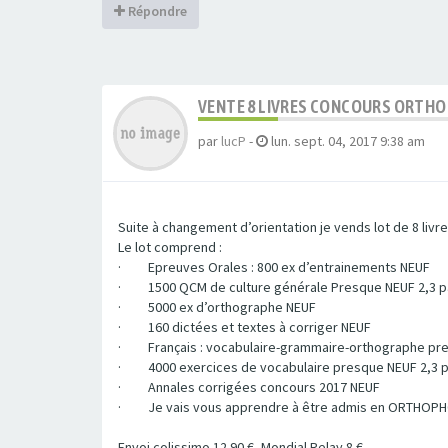
Répondre
VENTE 8 LIVRES CONCOURS ORTHO
par
lucP
-
lun. sept. 04, 2017 9:38 am
Suite à changement d’orientation je vends lot de 8 liv
Le lot comprend :
· Epreuves Orales : 800 ex d’entrainements NEUF
· 1500 QCM de culture générale Presque NEUF 2,3 pa
· 5000 ex d’orthographe NEUF
· 160 dictées et textes à corriger NEUF
· Français : vocabulaire-grammaire-orthographe pr
· 4000 exercices de vocabulaire presque NEUF 2,3 
· Annales corrigées concours 2017 NEUF
· Je vais vous apprendre à être admis en ORTHOPHONIE
Envoi colissimo 12.90 €, Mondial Relay 8 €