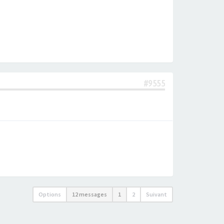
#9555
Options
12 messages
1
2
Suivant