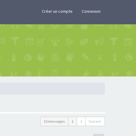
×
Créer un compte
Connexion
12 messages
1
2
Suivant