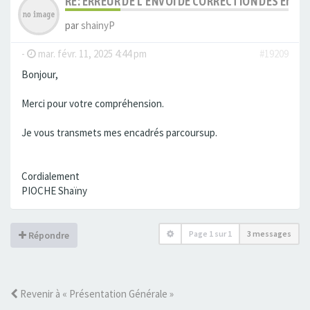
RE: ERREUR DE L’ENVOI DE CORRECTION DES ENC
par
shainyP
-
mar. févr. 11, 2025 4:44 pm
#19209
Bonjour,
Merci pour votre compréhension.
Je vous transmets mes encadrés parcoursup.
Cordialement
PIOCHE Shaïny
Page
1
sur
1
3 messages
Répondre
Revenir à « Présentation Générale »