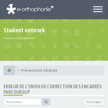
Toggle
Navigatio
Student network
Forum e-orthophonie*
Présentation Générale
ERREUR DE L’ENVOI DE CORRECTION DES ENCADRÉS
PARCOURSUP
3 messages