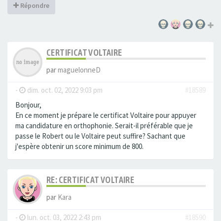
Répondre
CERTIFICAT VOLTAIRE
par
maguelonneD
-
dim. oct. 02, 2022 9:03 pm
#18589
Bonjour,
En ce moment je prépare le certificat Voltaire pour appuyer
ma candidature en orthophonie. Serait-il préférable que je
passe le Robert ou le Voltaire peut suffire? Sachant que
j'espère obtenir un score minimum de 800.
RE: CERTIFICAT VOLTAIRE
par
Kara
-
lun. oct. 03, 2022 2:43 pm
#18590