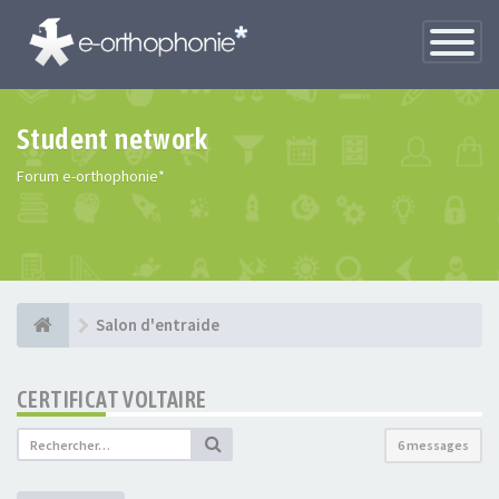
Toggle
Navigatio
Student network
Forum e-orthophonie*
Salon d'entraide
CERTIFICAT VOLTAIRE
6 messages