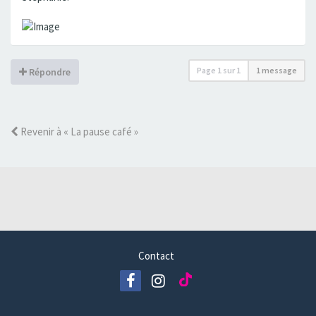
Page
1
sur
1
1 message
Répondre
Revenir à « La pause café »
Contact