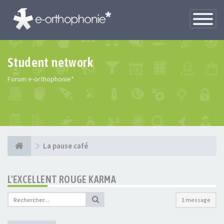
Toggle
Navigatio
Student network
Forum e-orthophonie*
La pause café
L'EXCELLENT ROUGE KARMA
1 message