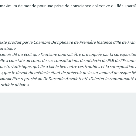
 un maximum de monde pour une prise de conscience collective du fléau paraît
 texte produit par la Chambre Disciplinaire de Première Instance d’Ile de Fran
tistique :
amais dit ou écrit que l’autisme pourrait être provoquée par la surexpositio
elle a constaté au cours de ces consultations de médecin de PMI de l’Essonne
tre Autistique, qu’elle a fait le lien entre ces troubles et la surexposition
; que le devoir du médecin étant de prévenir de la survenue d’un risque li
e saurait être reproché au Dr Ducanda d’avoir tenté d’alerter la communauté 
ichir le débat. »