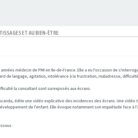
NTISSAGES ET AU BIEN-ÊTRE
ées médecin de PMI en Ile-de-France. Elle a eu l'occasion de s'interroger 
tard de langage, agitation, intolérance à la frustration, maladresse, difficul
ifficulté la consultant sont surexposés aux écrans.
Ducanda, édite une vidéo explicative des incidences des écrans. Une vidéo tr
éveloppement de l'enfant. Elle évoque notamment son inquiétude face à l'a
essous :