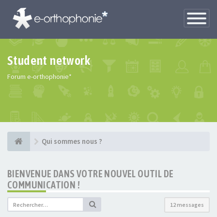
Toggle
Navigatio
Student network
Forum e-orthophonie*
Qui sommes nous ?
BIENVENUE DANS VOTRE NOUVEL OUTIL DE
COMMUNICATION !
12 messages