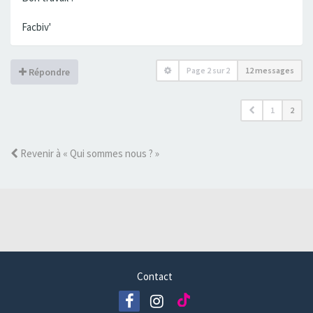
Facbiv'
Page
2
sur
2
12 messages
Répondre
1
2
Revenir à « Qui sommes nous ? »
Contact