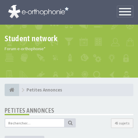
Toggle
Navigatio
Student network
Forum e-orthophonie*
Petites Annonces
PETITES ANNONCES
45 sujets