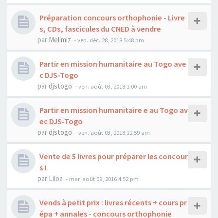
Préparation concours orthophonie - Livre
s, CDs, fascicules du CNED à vendre
par
Melimiz
-
ven. déc. 28, 2018 5:48 pm
Partir en mission humanitaire au Togo ave
c DJS-Togo
par
djstogo
-
ven. août 03, 2018 1:00 am
Partir en mission humanitaire e au Togo av
ec DJS-Togo
par
djstogo
-
ven. août 03, 2018 12:59 am
Vente de 5 livres pour préparer les concour
s !
par
Liloa
-
mar. août 09, 2016 4:52 pm
Vends à petit prix : livres récents + cours pr
épa + annales - concours orthophonie