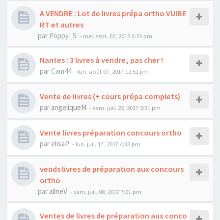
A VENDRE : Lot de livres prépa ortho VUIBE
RT et autres
par
Poppy_S
-
mer. sept. 02, 2015 4:24 pm
Nantes : 3 livres à vendre, pas cher !
par
Cam44
-
lun. août 07, 2017 12:51 pm
Vente de livres (+ cours prépa complets)
par
angeliqueM
-
sam. juil. 22, 2017 5:31 pm
Vente livres préparation concours ortho
par
elisaP
-
lun. juil. 17, 2017 4:33 pm
vends livres de préparation aux concours
ortho
par
alineV
-
sam. juil. 08, 2017 7:01 pm
Ventes de livres de préparation aux conco