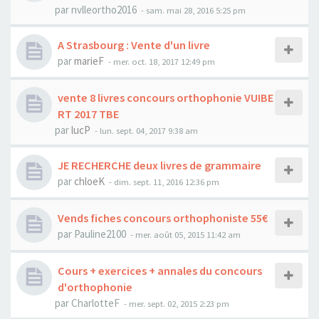
par
nvlleortho2016
-
sam. mai 28, 2016 5:25 pm
A Strasbourg : Vente d'un livre
par
marieF
-
mer. oct. 18, 2017 12:49 pm
vente 8 livres concours orthophonie VUIBE
RT 2017 TBE
par
lucP
-
lun. sept. 04, 2017 9:38 am
JE RECHERCHE deux livres de grammaire
par
chloeK
-
dim. sept. 11, 2016 12:36 pm
Vends fiches concours orthophoniste 55€
par
Pauline2100
-
mer. août 05, 2015 11:42 am
Cours + exercices + annales du concours
d'orthophonie
par
CharlotteF
-
mer. sept. 02, 2015 2:23 pm