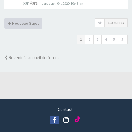
par
Kara
-
ven. sept. 04, 2020 10:43 am
105 sujets
Nouveau Sujet
1
2
3
4
5
Revenir à l’accueil du forum
Contact