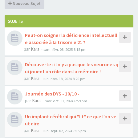
Nouveau Sujet
SUJETS
Peut-on soigner la déficience intellectuell
e associée à la trisomie 21 ?
par
Kara
-
sam. févr. 08, 2025 8:18 pm
Découverte : il n'y a pas que les neurones q
ui jouent un rôle dans la mémoire !
par
Kara
-
lun. nov. 18, 2024 8:20 pm
Journée des DYS - 10/10 -
par
Kara
-
mar. oct. 01, 2024 6:59 pm
Un implant cérébral qui "lit" ce que l’on ve
ut dire
par
Kara
-
lun. sept. 02, 2024 7:15 pm