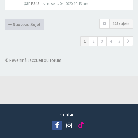
par
Kara
-
ven. sept. 04, 2020 10:43 am
105 sujets
Nouveau Sujet
1
2
3
4
5
Revenir à l’accueil du forum
Contact