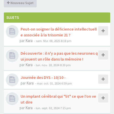
Nouveau Sujet
SUJETS
Peut-on soigner la déficience intellectuell
e associée à la trisomie 21 ?
par
Kara
-
sam. févr. 08, 2025 8:18 pm
Découverte : il n'y a pas que les neurones q
ui jouent un rôle dans la mémoire !
par
Kara
-
lun. nov. 18, 2024 8:20 pm
Journée des DYS - 10/10 -
par
Kara
-
mar. oct. 01, 2024 6:59 pm
Un implant cérébral qui "lit" ce que l’on ve
ut dire
par
Kara
-
lun. sept. 02, 2024 7:15 pm