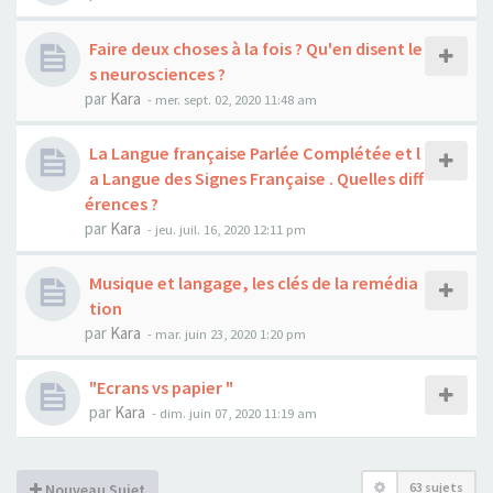
Faire deux choses à la fois ? Qu'en disent le
s neurosciences ?
par
Kara
-
mer. sept. 02, 2020 11:48 am
La Langue française Parlée Complétée et l
a Langue des Signes Française . Quelles diff
érences ?
par
Kara
-
jeu. juil. 16, 2020 12:11 pm
Musique et langage, les clés de la remédia
tion
par
Kara
-
mar. juin 23, 2020 1:20 pm
"Ecrans vs papier "
par
Kara
-
dim. juin 07, 2020 11:19 am
63 sujets
Nouveau Sujet