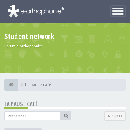
Toggle
Navigatio
Student network
Forum e-orthophonie*
La pause café
LA PAUSE CAFÉ
63 sujets