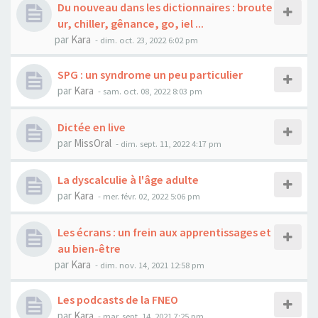
Du nouveau dans les dictionnaires : broute
ur, chiller, gênance, go, iel ...
par
Kara
-
dim. oct. 23, 2022 6:02 pm
SPG : un syndrome un peu particulier
par
Kara
-
sam. oct. 08, 2022 8:03 pm
Dictée en live
par
MissOral
-
dim. sept. 11, 2022 4:17 pm
La dyscalculie à l'âge adulte
par
Kara
-
mer. févr. 02, 2022 5:06 pm
Les écrans : un frein aux apprentissages et
au bien-être
par
Kara
-
dim. nov. 14, 2021 12:58 pm
Les podcasts de la FNEO
par
Kara
-
mar. sept. 14, 2021 7:25 pm