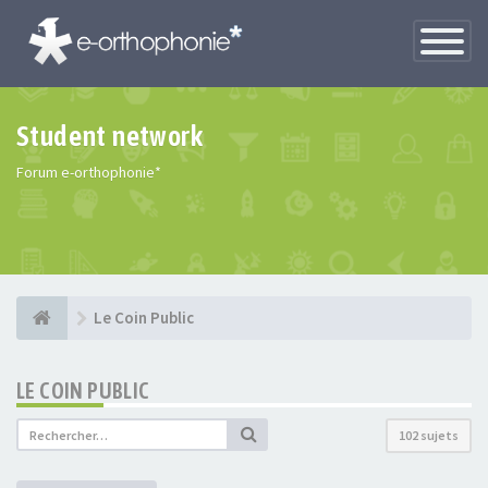
Toggle
Navigatio
Student network
Forum e-orthophonie*
Le Coin Public
LE COIN PUBLIC
102 sujets