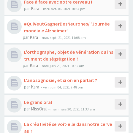
Face à face avec notre cerveau !
par
Kara
-
mer. oct. 06, 2021 10:34 pm
#QuiVeutGagnerDesNeurones/ "Journée
mondiale Alzheimer"
par
Kara
-
mar. sept. 21, 2021 11:08 am
L'orthographe, objet de vénération ou ins
trument de ségrégation ?
par
Kara
-
mar. juin 29, 2021 10:52 am
L'anosognosie, et si on en parlait ?
par
Kara
-
ven. juin 04, 2021 7:48 pm
Le grand oral
par
MissOral
-
mar. mars 30, 2021 11:33 am
La créativité se voit-elle dans notre cerve
au ?