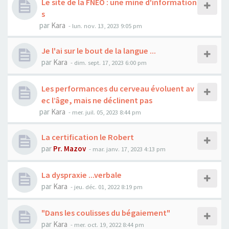
Le site de la FNEO : une mine d'information
s
par
Kara
-
lun. nov. 13, 2023 9:05 pm
Je l'ai sur le bout de la langue ...
par
Kara
-
dim. sept. 17, 2023 6:00 pm
Les performances du cerveau évoluent av
ec l’âge, mais ne déclinent pas
par
Kara
-
mer. juil. 05, 2023 8:44 pm
La certification le Robert
par
Pr. Mazov
-
mar. janv. 17, 2023 4:13 pm
La dyspraxie ...verbale
par
Kara
-
jeu. déc. 01, 2022 8:19 pm
"Dans les coulisses du bégaiement"
par
Kara
-
mer. oct. 19, 2022 8:44 pm