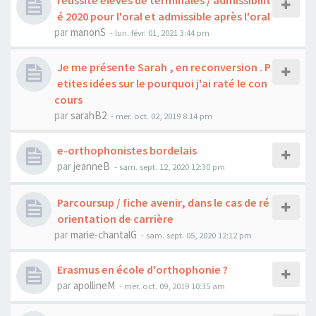
réussite élèves de terminales / admissibilit
é 2020 pour l'oral et admissible après l'oral
par
manonS
-
lun. févr. 01, 2021 3:44 pm
Je me présente Sarah , en reconversion . P
etites idées sur le pourquoi j'ai raté le con
cours
par
sarahB2
-
mer. oct. 02, 2019 8:14 pm
e-orthophonistes bordelais
par
jeanneB
-
sam. sept. 12, 2020 12:30 pm
Parcoursup / fiche avenir, dans le cas de ré
orientation de carrière
par
marie-chantalG
-
sam. sept. 05, 2020 12:12 pm
Erasmus en école d'orthophonie ?
par
apollineM
-
mer. oct. 09, 2019 10:35 am