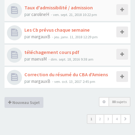
Taux d'admissibilité / admission
par
carolineH
-
ven. sept. 21, 2018 10:22 pm
Les Cb prévus chaque semaine
par
margauxB
-
jeu. janv. 11, 2018 12:29 pm
téléchagement cours pdf
par
maevaM
-
dim. sept. 18, 2016 9:38 am
Correction du résumé du CBA d'Amiens
par
margauxB
-
ven. oct. 13, 2017 2:45 pm
88 sujets
Nouveau Sujet
1
2
3
4