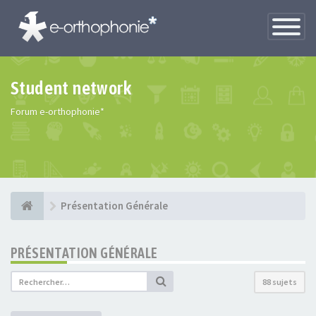
Toggle
Navigatio
Student network
Forum e-orthophonie*
Présentation Générale
PRÉSENTATION GÉNÉRALE
88 sujets