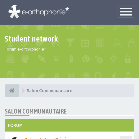
Toggle
Navigatio
Student network
Forum e-orthophonie*
Salon Communautaire
SALON COMMUNAUTAIRE
FORUM