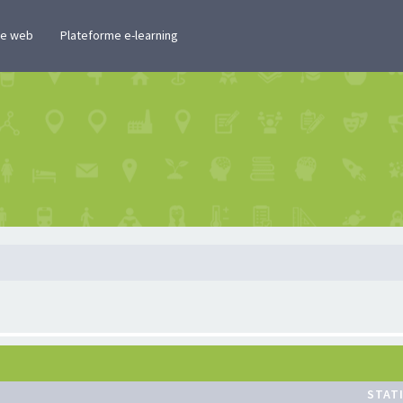
te web
Plateforme e-learning
STAT