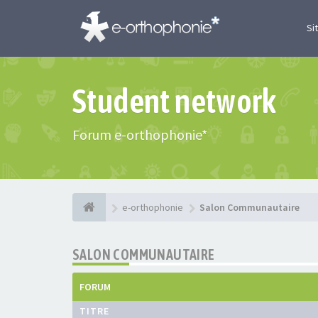
Si
Student network
Forum e-orthophonie*
e-orthophonie
Salon Communautaire
SALON COMMUNAUTAIRE
FORUM
TITRE