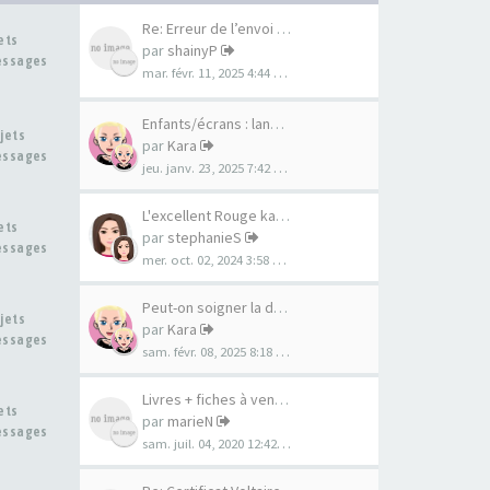
Re: Erreur de l’envoi de corr…
jets
par
shainyP
essages
mar. févr. 11, 2025 4:44 pm
Enfants/écrans : langage et c…
ujets
par
Kara
essages
jeu. janv. 23, 2025 7:42 pm
L'excellent Rouge karma
jets
par
stephanieS
essages
mer. oct. 02, 2024 3:58 pm
Peut-on soigner la déficience…
ujets
par
Kara
essages
sam. févr. 08, 2025 8:18 pm
Livres + fiches à vendre
jets
par
marieN
essages
sam. juil. 04, 2020 12:42 pm