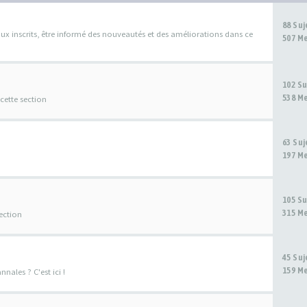
88 Su
x inscrits, être informé des nouveautés et des améliorations dans ce
507 M
102 S
538 M
 cette section
63 Su
197 M
105 S
315 M
ection
45 Su
159 M
ales ? C'est ici !