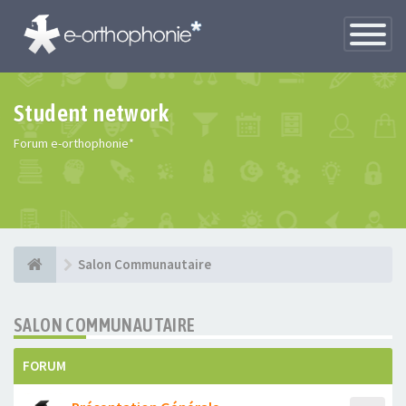
Toggle
Navigatio
Student network
Forum e-orthophonie*
Salon Communautaire
SALON COMMUNAUTAIRE
FORUM