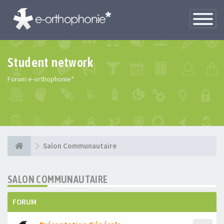
Toggle
Navigatio
Student network
Forum e-orthophonie*
Salon Communautaire
SALON COMMUNAUTAIRE
FORUM