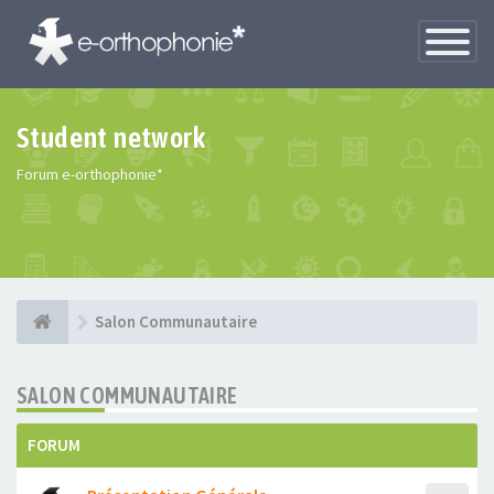
Toggle
Navigatio
Student network
Forum e-orthophonie*
Salon Communautaire
SALON COMMUNAUTAIRE
FORUM