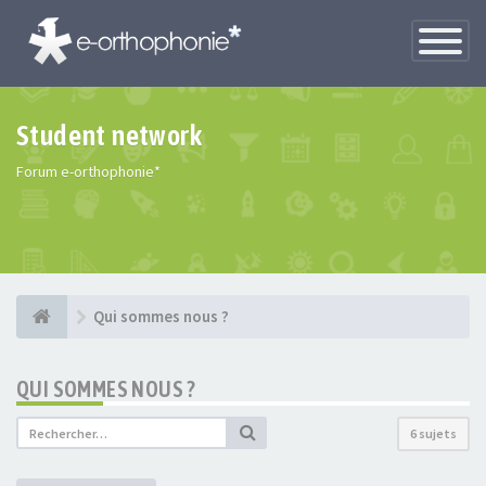
Toggle
Navigatio
Student network
Forum e-orthophonie*
Qui sommes nous ?
QUI SOMMES NOUS ?
6 sujets