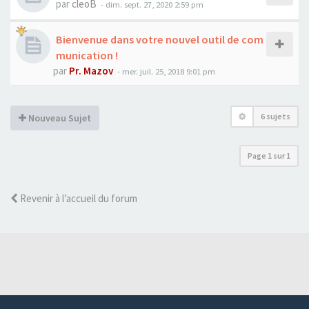
par
cleoB
-
dim. sept. 27, 2020 2:59 pm
Bienvenue dans votre nouvel outil de com
munication !
par
Pr. Mazov
-
mer. juil. 25, 2018 9:01 pm
6 sujets
Nouveau Sujet
Page
1
sur
1
Revenir à l’accueil du forum