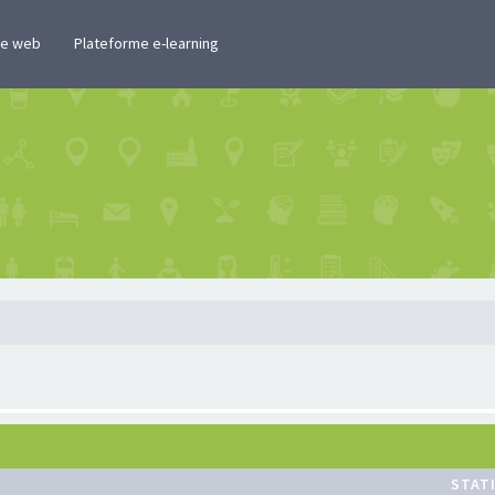
te web
Plateforme e-learning
STAT