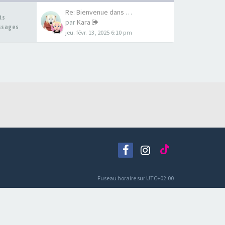
Re: Bienvenue dans votre nouv…
ets
par
Kara
ssages
jeu. févr. 13, 2025 6:10 pm
Fuseau horaire sur
UTC+02:00