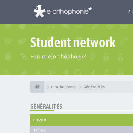
Si
Student network
Forum e-orthophonie*
e-orthophonie
Généralités
GÉNÉRALITÉS
FORUM
TITRE