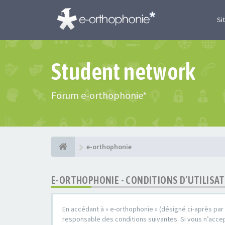
Si
Student network
Forum e-orthophonie*
e-orthophonie
E-ORTHOPHONIE - CONDITIONS D’UTILISA
En accédant à « e-orthophonie » (désigné ci-après par 
responsable des conditions suivantes. Si vous n’accep