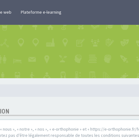
te web
Plateforme e-learning
TION
« nous », « notre », « nos », « e-orthophonie » et « https://e-orthophonie.f
tez pas d’être légalement responsable de toutes les conditions suivantes, v