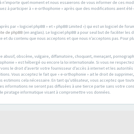
à n’importe quel moment et nous essaierons de vous informer de ces modifi
uez à participer à « e-orthophonie » après que des modifications aient ét
.
ès par « logiciel phpBB » et « phpBB Limited ») qui est un logiciel de foru
site de phpBB
(en anglais). Le logiciel phpBB a pour seul but de faciliter les
e et du contenu que nous acceptons et que nous n’acceptons pas. Pour plu
 abusif, obscène, vulgaire, diffamatoire, choquant, menaçant, pornographiq
hophonie » est hébergé ou encore la loi internationale. Si vous ne respecte
ons le droit d’avertir votre fournisseur d’accès à internet et les autorités
ions. Vous acceptez le fait que « e-orthophonie » ait le droit de supprimer
s estimons cela nécessaire. En tant qu’utilisateur, vous acceptez que tou
 informations ne seront pas diffusées à une tierce partie sans votre cons
de piratage informatique visant à compromettre vos données.