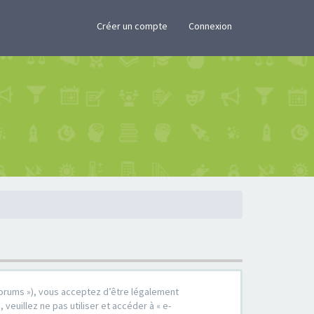
×
Créer un compte
Connexion
r/forums »), vous acceptez d’être légalement
euillez ne pas utiliser et accéder à « e-