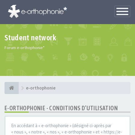
Toggle
Navigatio
Student network
Forum e-orthophonie*
e-orthophonie
E-ORTHOPHONIE - CONDITIONS D’UTILISATION
En accédant à « e-orthophonie » (désigné ci-après par
« nous », « notre », « nos », « e-orthophonie » et « https://e-