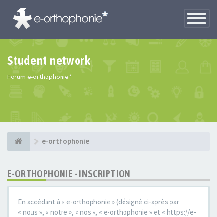
Toggle
Navigatio
Student network
Forum e-orthophonie*
e-orthophonie
E-ORTHOPHONIE - INSCRIPTION
En accédant à « e-orthophonie » (désigné ci-après par
« nous », « notre », « nos », « e-orthophonie » et « https://e-