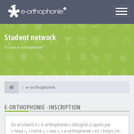
Toggle
Navigatio
Student network
Forum e-orthophonie*
e-orthophonie
E-ORTHOPHONIE - INSCRIPTION
En accédant à « e-orthophonie » (désigné ci-après par
« nous », « notre », « nos », « e-orthophonie » et « https://e-