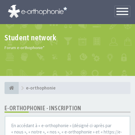
Toggle
Navigatio
Student network
Forum e-orthophonie*
e-orthophonie
E-ORTHOPHONIE - INSCRIPTION
En accédant à « e-orthophonie » (désigné ci-après par
« nous », « notre », « nos », « e-orthophonie » et « https://e-