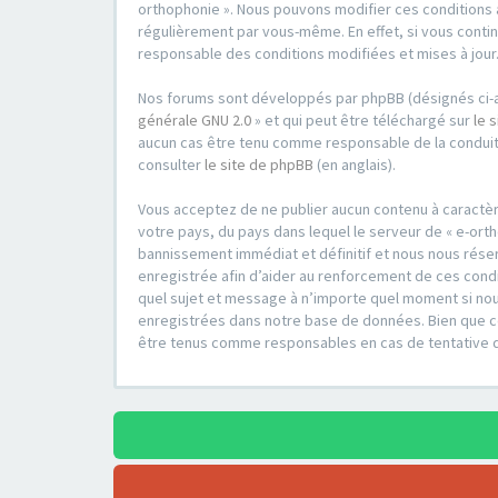
orthophonie ». Nous pouvons modifier ces conditions 
régulièrement par vous-même. En effet, si vous contin
responsable des conditions modifiées et mises à jour
Nos forums sont développés par phpBB (désignés ci-apr
générale GNU 2.0
» et qui peut être téléchargé sur
le 
aucun cas être tenu comme responsable de la conduit
consulter
le site de phpBB
(en anglais).
Vous acceptez de ne publier aucun contenu à caractère
votre pays, du pays dans lequel le serveur de « e-ort
bannissement immédiat et définitif et nous nous réserv
enregistrée afin d’aider au renforcement de ces condit
quel sujet et message à n’importe quel moment si nou
enregistrées dans notre base de données. Bien que ces
être tenus comme responsables en cas de tentative 