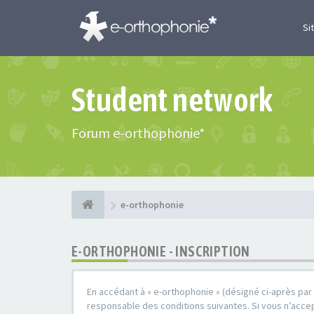
Si
Student network
Forum e-orthophonie*
e-orthophonie
E-ORTHOPHONIE - INSCRIPTION
En accédant à « e-orthophonie » (désigné ci-après par 
responsable des conditions suivantes. Si vous n’accep