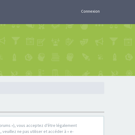
×
Connexion
r/forums »), vous acceptez d’être légalement
euillez ne pas utiliser et accéder à « e-