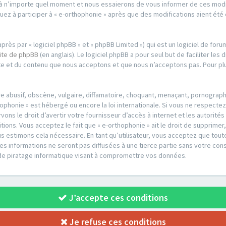
à n’importe quel moment et nous essaierons de vous informer de ces modifi
uez à participer à « e-orthophonie » après que des modifications aient ét
.
ès par « logiciel phpBB » et « phpBB Limited ») qui est un logiciel de foru
site de phpBB
(en anglais). Le logiciel phpBB a pour seul but de faciliter les
e et du contenu que nous acceptons et que nous n’acceptons pas. Pour plu
 abusif, obscène, vulgaire, diffamatoire, choquant, menaçant, pornographiq
hophonie » est hébergé ou encore la loi internationale. Si vous ne respecte
ons le droit d’avertir votre fournisseur d’accès à internet et les autorités
ions. Vous acceptez le fait que « e-orthophonie » ait le droit de supprimer
s estimons cela nécessaire. En tant qu’utilisateur, vous acceptez que tou
 informations ne seront pas diffusées à une tierce partie sans votre cons
de piratage informatique visant à compromettre vos données.
J’accepte ces conditions
Je refuse ces conditions