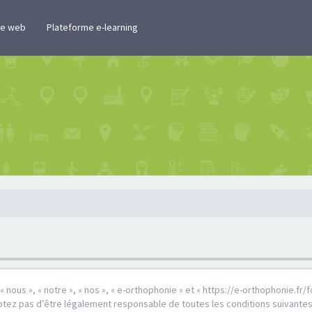
te web
Plateforme e-learning
« nous », « notre », « nos », « e-orthophonie » et « https://e-orthophonie.f
tez pas d’être légalement responsable de toutes les conditions suivantes, v