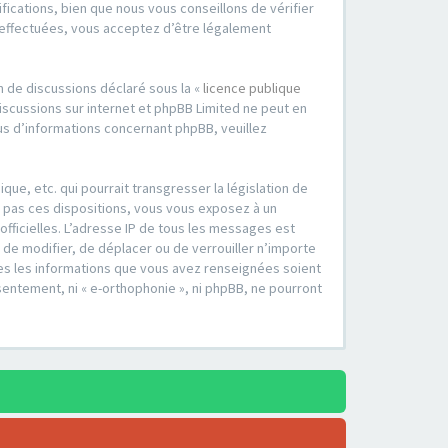
cations, bien que nous vous conseillons de vérifier
é effectuées, vous acceptez d’être légalement
m de discussions déclaré sous la «
licence publique
 discussions sur internet et phpBB Limited ne peut en
s d’informations concernant phpBB, veuillez
ue, etc. qui pourrait transgresser la législation de
z pas ces dispositions, vous vous exposez à un
 officielles. L’adresse IP de tous les messages est
, de modifier, de déplacer ou de verrouiller n’importe
tes les informations que vous avez renseignées soient
entement, ni « e-orthophonie », ni phpBB, ne pourront