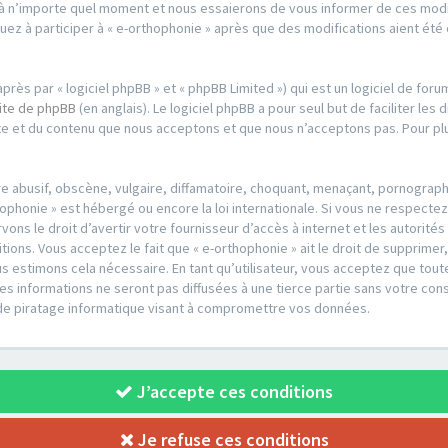
à n’importe quel moment et nous essaierons de vous informer de ces modifi
uez à participer à « e-orthophonie » après que des modifications aient ét
.
ès par « logiciel phpBB » et « phpBB Limited ») qui est un logiciel de foru
site de phpBB
(en anglais). Le logiciel phpBB a pour seul but de faciliter les
e et du contenu que nous acceptons et que nous n’acceptons pas. Pour plu
 abusif, obscène, vulgaire, diffamatoire, choquant, menaçant, pornographiq
hophonie » est hébergé ou encore la loi internationale. Si vous ne respecte
ons le droit d’avertir votre fournisseur d’accès à internet et les autorités
ions. Vous acceptez le fait que « e-orthophonie » ait le droit de supprimer
s estimons cela nécessaire. En tant qu’utilisateur, vous acceptez que tou
 informations ne seront pas diffusées à une tierce partie sans votre cons
de piratage informatique visant à compromettre vos données.
J’accepte ces conditions
Je refuse ces conditions