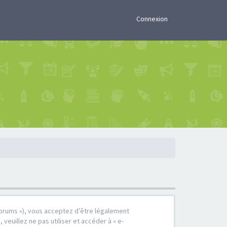
×
Connexion
r/forums »), vous acceptez d’être légalement
euillez ne pas utiliser et accéder à « e-