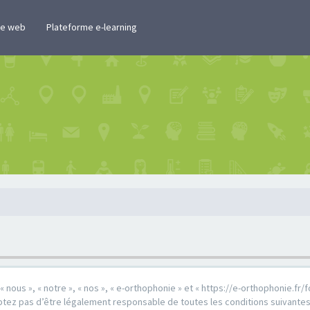
te web
Plateforme e-learning
« nous », « notre », « nos », « e-orthophonie » et « https://e-orthophonie.f
tez pas d’être légalement responsable de toutes les conditions suivantes, v