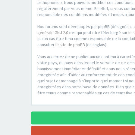
orthophonie ». Nous pouvons modifier ces conditions 
régulièrement par vous-même. En effet, si vous contin
responsable des conditions modifiées et mises à jour
Nos forums sont développés par phpBB (désignés ci-apr
générale GNU 2.0
» et qui peut être téléchargé sur
le 
aucun cas être tenu comme responsable de la conduit
consulter
le site de phpBB
(en anglais).
Vous acceptez de ne publier aucun contenu à caractère
votre pays, du pays dans lequel le serveur de « e-ort
bannissement immédiat et définitif et nous nous réserv
enregistrée afin d’aider au renforcement de ces condit
quel sujet et message à n’importe quel moment si nou
enregistrées dans notre base de données. Bien que ces
être tenus comme responsables en cas de tentative 