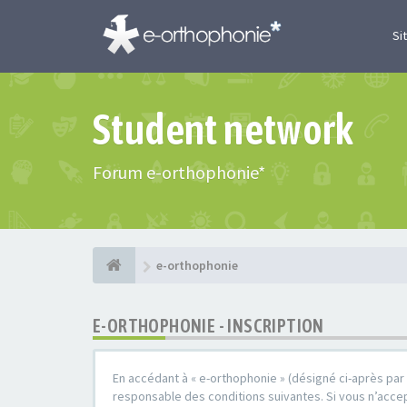
Si
Student network
Forum e-orthophonie*
e-orthophonie
E-ORTHOPHONIE - INSCRIPTION
En accédant à « e-orthophonie » (désigné ci-après par 
responsable des conditions suivantes. Si vous n’accep