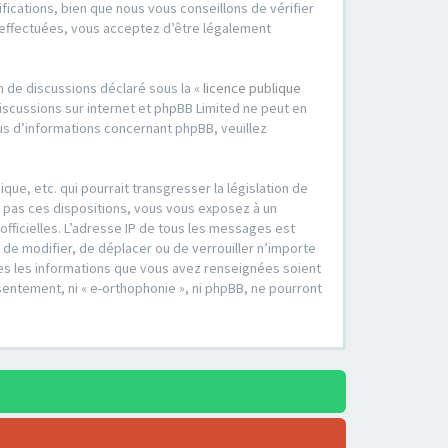
cations, bien que nous vous conseillons de vérifier
é effectuées, vous acceptez d’être légalement
m de discussions déclaré sous la «
licence publique
 discussions sur internet et phpBB Limited ne peut en
s d’informations concernant phpBB, veuillez
ue, etc. qui pourrait transgresser la législation de
z pas ces dispositions, vous vous exposez à un
 officielles. L’adresse IP de tous les messages est
, de modifier, de déplacer ou de verrouiller n’importe
tes les informations que vous avez renseignées soient
entement, ni « e-orthophonie », ni phpBB, ne pourront