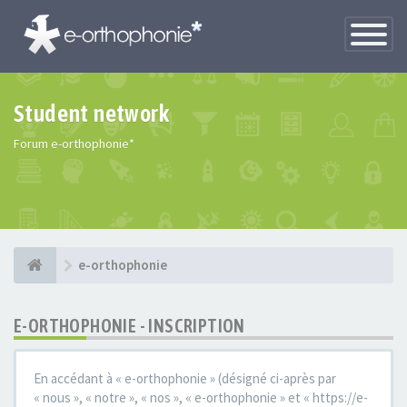
Toggle
Navigatio
Student network
Forum e-orthophonie*
e-orthophonie
E-ORTHOPHONIE - INSCRIPTION
En accédant à « e-orthophonie » (désigné ci-après par
« nous », « notre », « nos », « e-orthophonie » et « https://e-