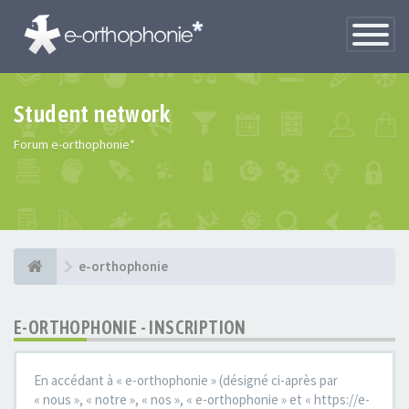
Toggle
Navigatio
Student network
Forum e-orthophonie*
e-orthophonie
E-ORTHOPHONIE - INSCRIPTION
En accédant à « e-orthophonie » (désigné ci-après par
« nous », « notre », « nos », « e-orthophonie » et « https://e-