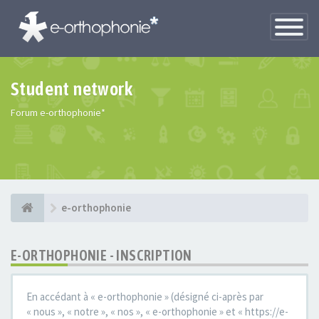
Toggle
Navigatio
Student network
Forum e-orthophonie*
e-orthophonie
E-ORTHOPHONIE - INSCRIPTION
En accédant à « e-orthophonie » (désigné ci-après par
« nous », « notre », « nos », « e-orthophonie » et « https://e-