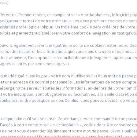
ns »).
férentes. Premièrement, en naviguant sur « e-orthophonie », le logiciel p
avigateur internet de votre ordinateur. Les deux premiers cookies ne contien
gnés par le logiciel phpBB. Un troisième cookie sera créé lors de votre na
sultés et permettant d’améliorer votre confort de navigation en tant qu’util
 pouvons également créer une quatrième sorte de cookies, externes au doc
re est de récupérer les informations que vous nous envoyez et que nous c
sateur anonyme, l’inscription sur « e-orthophonie » (désignée ci-après par 
signés ci-après par « vos messages »).
ique (désigné ci-après par « votre nom d’utilisateur ») et un mot de passe
et une adresse de courriel personnelle. Les informations de votre compte 
héberge notre serveur. Toutes les informations, en-dehors de votre nom d’u
 votre inscription, sont obligatoires ou facultatives, à la seule discrétion
ouhaitez rendre publiques ou non. De plus, vous pouvez décider de vous abo
s unique) afin qu’il soit sécurisé. Cependant, il est recommandé de ne pas u
d’accès à votre compte sur « e-orthophonie », veillez donc à le conservez 
rtie ne peut vous demander légitimement votre mot de passe. Si vous oubl