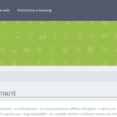
te web
Plateforme e-learning
TIALITÉ
omment « e-orthophonie » et ses partenaires affiliés (désignés ci-après par «
ci-après par « logiciel phpBB » et « phpBB Limited ») utilisent toutes les in