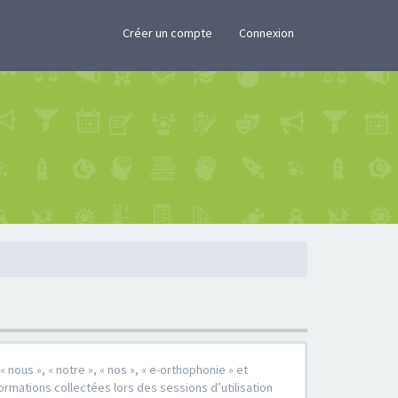
×
Créer un compte
Connexion
 nous », « notre », « nos », « e-orthophonie » et
formations collectées lors des sessions d’utilisation