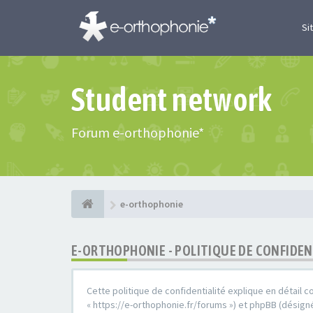
Si
Student network
Forum e-orthophonie*
e-orthophonie
E-ORTHOPHONIE - POLITIQUE DE CONFIDEN
Cette politique de confidentialité explique en détail c
« https://e-orthophonie.fr/forums ») et phpBB (désigné 