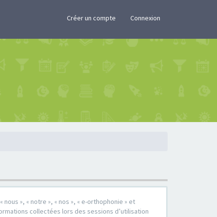
×
Créer un compte
Connexion
 nous », « notre », « nos », « e-orthophonie » et
formations collectées lors des sessions d’utilisation