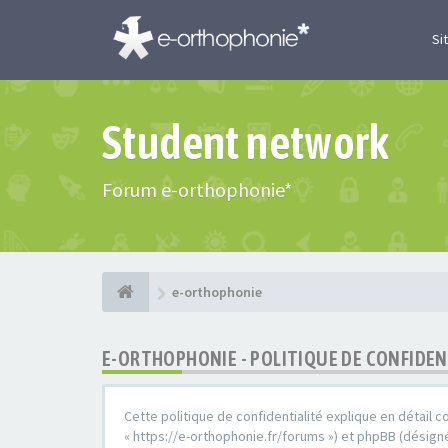
Si
Student network
Forum e-orthophonie*
e-orthophonie
E-ORTHOPHONIE - POLITIQUE DE CONFIDEN
Cette politique de confidentialité explique en détail c
« https://e-orthophonie.fr/forums ») et phpBB (désigné 