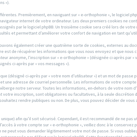
ns »).
férentes. Premièrement, en naviguant sur « e-orthophonie », le logiciel p
avigateur internet de votre ordinateur. Les deux premiers cookies ne contien
gnés par le logiciel phpBB. Un troisième cookie sera créé lors de votre na
sultés et permettant d’améliorer votre confort de navigation en tant qu’util
 pouvons également créer une quatrième sorte de cookies, externes au doc
re est de récupérer les informations que vous nous envoyez et que nous c
sateur anonyme, l’inscription sur « e-orthophonie » (désignée ci-après par 
signés ci-après par « vos messages »).
ique (désigné ci-après par « votre nom d’utilisateur ») et un mot de passe
et une adresse de courriel personnelle. Les informations de votre compte 
héberge notre serveur. Toutes les informations, en-dehors de votre nom d’u
 votre inscription, sont obligatoires ou facultatives, à la seule discrétion
ouhaitez rendre publiques ou non. De plus, vous pouvez décider de vous abo
s unique) afin qu’il soit sécurisé. Cependant, il est recommandé de ne pas u
d’accès à votre compte sur « e-orthophonie », veillez donc à le conservez 
rtie ne peut vous demander légitimement votre mot de passe. Si vous oubl