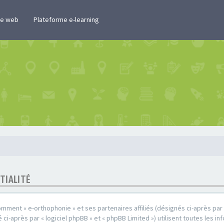
te web
Plateforme e-learning
TIALITÉ
omment « e-orthophonie » et ses partenaires affiliés (désignés ci-après par «
ci-après par « logiciel phpBB » et « phpBB Limited ») utilisent toutes les in