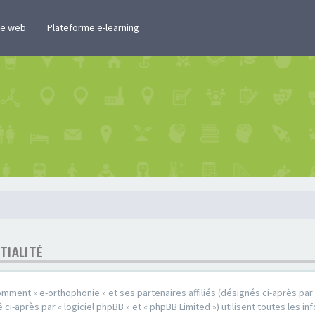
te web
Plateforme e-learning
TIALITÉ
omment « e-orthophonie » et ses partenaires affiliés (désignés ci-après par «
ci-après par « logiciel phpBB » et « phpBB Limited ») utilisent toutes les in