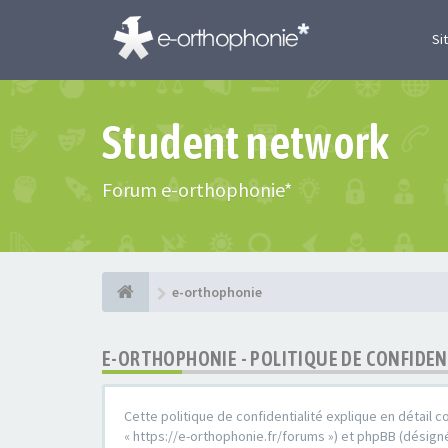
Si
Student network
Forum e-orthophonie*
e-orthophonie
E-ORTHOPHONIE - POLITIQUE DE CONFIDEN
Cette politique de confidentialité explique en détail c
« https://e-orthophonie.fr/forums ») et phpBB (désigné 