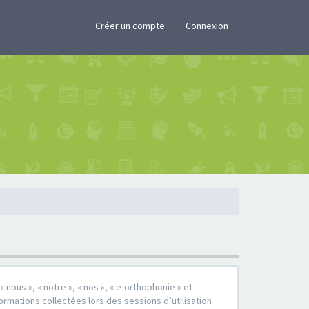
×
Créer un compte
Connexion
 nous », « notre », « nos », « e-orthophonie » et
formations collectées lors des sessions d’utilisation