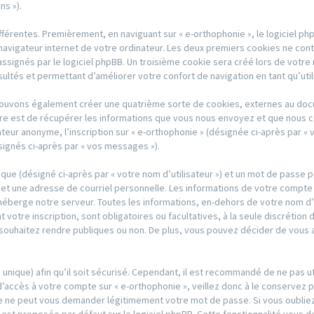
ns »).
férentes. Premièrement, en naviguant sur « e-orthophonie », le logiciel p
avigateur internet de votre ordinateur. Les deux premiers cookies ne contien
gnés par le logiciel phpBB. Un troisième cookie sera créé lors de votre na
sultés et permettant d’améliorer votre confort de navigation en tant qu’util
 pouvons également créer une quatrième sorte de cookies, externes au doc
re est de récupérer les informations que vous nous envoyez et que nous c
sateur anonyme, l’inscription sur « e-orthophonie » (désignée ci-après par 
signés ci-après par « vos messages »).
ique (désigné ci-après par « votre nom d’utilisateur ») et un mot de passe
et une adresse de courriel personnelle. Les informations de votre compte 
héberge notre serveur. Toutes les informations, en-dehors de votre nom d’u
 votre inscription, sont obligatoires ou facultatives, à la seule discrétion
ouhaitez rendre publiques ou non. De plus, vous pouvez décider de vous abo
s unique) afin qu’il soit sécurisé. Cependant, il est recommandé de ne pas u
d’accès à votre compte sur « e-orthophonie », veillez donc à le conservez 
rtie ne peut vous demander légitimement votre mot de passe. Si vous oubl