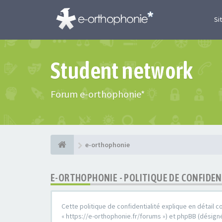
Si
Student network
Forum e-orthophonie*
e-orthophonie
E-ORTHOPHONIE - POLITIQUE DE CONFIDEN
Cette politique de confidentialité explique en détail c
« https://e-orthophonie.fr/forums ») et phpBB (désigné 