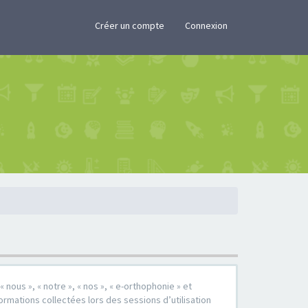
×
Créer un compte
Connexion
 nous », « notre », « nos », « e-orthophonie » et
formations collectées lors des sessions d’utilisation