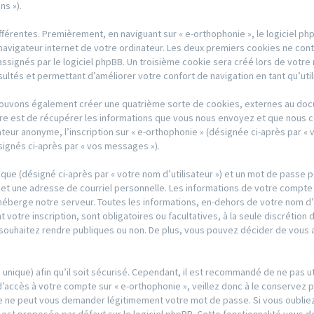
ns »).
férentes. Premièrement, en naviguant sur « e-orthophonie », le logiciel p
avigateur internet de votre ordinateur. Les deux premiers cookies ne contien
gnés par le logiciel phpBB. Un troisième cookie sera créé lors de votre na
sultés et permettant d’améliorer votre confort de navigation en tant qu’util
 pouvons également créer une quatrième sorte de cookies, externes au doc
re est de récupérer les informations que vous nous envoyez et que nous c
sateur anonyme, l’inscription sur « e-orthophonie » (désignée ci-après par 
signés ci-après par « vos messages »).
ique (désigné ci-après par « votre nom d’utilisateur ») et un mot de passe
et une adresse de courriel personnelle. Les informations de votre compte 
héberge notre serveur. Toutes les informations, en-dehors de votre nom d’u
 votre inscription, sont obligatoires ou facultatives, à la seule discrétion
ouhaitez rendre publiques ou non. De plus, vous pouvez décider de vous abo
s unique) afin qu’il soit sécurisé. Cependant, il est recommandé de ne pas u
d’accès à votre compte sur « e-orthophonie », veillez donc à le conservez 
rtie ne peut vous demander légitimement votre mot de passe. Si vous oubl