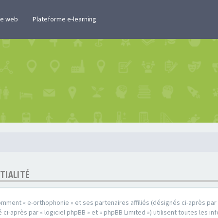
te web
Plateforme e-learning
TIALITÉ
omment « e-orthophonie » et ses partenaires affiliés (désignés ci-après par «
ci-après par « logiciel phpBB » et « phpBB Limited ») utilisent toutes les in