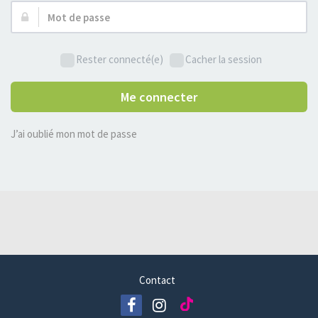
Mot
de
passe :
Rester connecté(e)
Cacher la session
Me connecter
J’ai oublié mon mot de passe
Contact