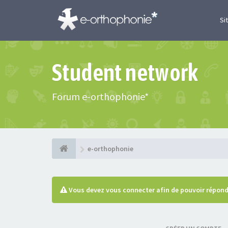
Si
Student network
Forum e-orthophonie*
e-orthophonie
Vous devez vous connecter afin de pouvoir répond