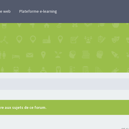
te web
Plateforme e-learning
re aux sujets de ce forum.