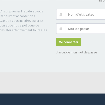
SE 
’inscription est rapide et vous
Nom
rum peuvent accorder des
d’utilisateur :
Avant de vous inscrire, assurez-
tion et de notre politique de
Mot
consulter attentivement toutes les
de
passe :
Me connecter
J’ai oublié mon mot de passe