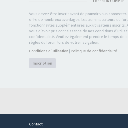
CRÉER UN COMPTE
Vous devez être inscrit avant de pouvoir vous connecter. L
offre de nombreux avantages. Les administrateurs du fo
fonctionnalités supplémentaires aux utilisateurs inscrits. 
vous d’avoir pris connaissance de nos conditions d’utilisa
confidentialité. Veuillez également prendre le temps de 
règles du forum lors de votre navigation.
Conditions d’utilisation
|
Politique de confidentialité
Inscription
Contact