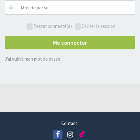
Mot
de
passe :
Rester connecté(e)
Cacher la session
Me connecter
J’ai oublié mon mot de passe
Contact