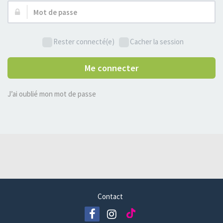
Mot
de
passe :
Rester connecté(e)
Cacher la session
Me connecter
J’ai oublié mon mot de passe
Contact