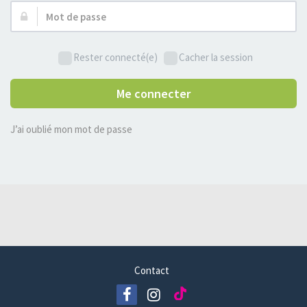
Mot
de
passe :
Rester connecté(e)
Cacher la session
Me connecter
J’ai oublié mon mot de passe
Contact