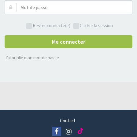
Mot
de
passe :
Rester connecté(e)
Cacher la session
Me connecter
J’ai oublié mon mot de passe
Contact