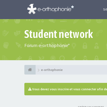
Si
Student network
Forum e-orthophonie*
e-orthophonie
Vous devez vous inscrire et vous connecter afin de 