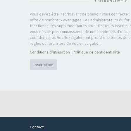
CRÉER UN COMPTE
Vous devez être inscrit avant de pouvoir vous connecter. L
offre de nombreux avantages. Les administrateurs du fo
fonctionnalités supplémentaires aux utilisateurs inscrits. 
vous d’avoir pris connaissance de nos conditions d’utilisa
confidentialité. Veuillez également prendre le temps de 
règles du forum lors de votre navigation.
Conditions d’utilisation
|
Politique de confidentialité
Inscription
Contact