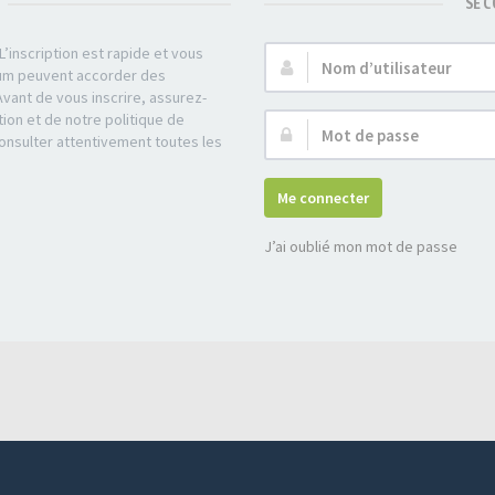
SE 
’inscription est rapide et vous
Nom
rum peuvent accorder des
d’utilisateur :
Avant de vous inscrire, assurez-
tion et de notre politique de
Mot
consulter attentivement toutes les
de
passe :
Me connecter
J’ai oublié mon mot de passe